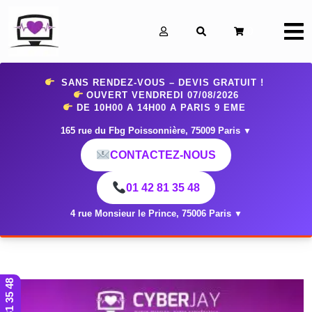
0
SANS RENDEZ-VOUS – DEVIS GRATUIT !
OUVERT VENDREDI 07
/08/2026
DE 10H00 A 14H00 A PARIS 9 EME
165 rue du Fbg Poissonnière, 75009 Paris
▼
CONTACTEZ-NOUS
01 42 81 35 48
4 rue Monsieur le Prince, 75006 Paris
▼
01 42 81 35 48