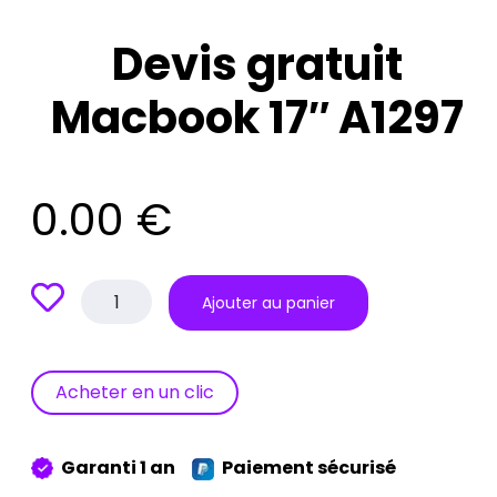
Devis gratuit
Macbook 17″ A1297
0.00
€
quantité
Ajouter au panier
de
Devis
gratuit
Macbook
Acheter en un clic
17"
A1297
Garanti 1 an
Paiement sécurisé