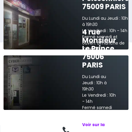
75009 PARIS
Du Lundi au Jeudi : 10h
à 19h30
4 rue
Le Vendredi : 10h - 14h
Fermé samedi et
Monsieur
ouvert dimanche de
Le Prince
10h à 13h
75006
›
Voir sur la carte
PARIS
Du Lundi au
Jeudi : 10h à
19h30
Le Vendredi : 10h
- 14h
Fermé samedi
et dimanche
Voir sur la