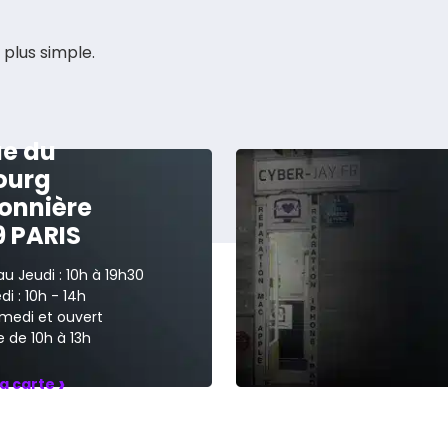
 plus simple.
ue du
ourg
onnière
9 PARIS
au Jeudi : 10h à 19h30
i : 10h - 14h
medi et ouvert
 de 10h à 13h
›
la carte