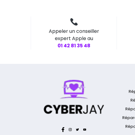
Appeler un conseiller
expert Apple au
01 42 81 35 48
Ré
Ré
Répa
Répar
Répa