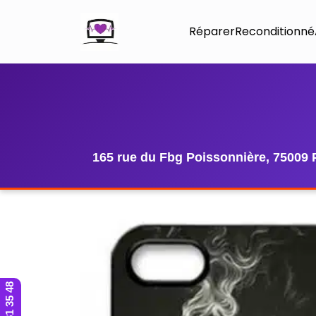
Réparer
Reconditionné
165 rue du Fbg Poissonnière, 75009 
01 42 81 35 48