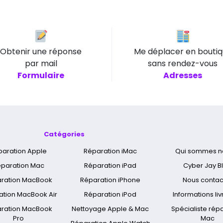
Obtenir une réponse
Me déplacer en bouti
par mail
sans rendez-vous
Formulaire
Adresses
Catégories
paration Apple
Réparation iMac
Qui sommes n
paration Mac
Réparation iPad
Cyber Jay B
ration MacBook
Réparation iPhone
Nous contac
ation MacBook Air
Réparation iPod
Informations li
ration MacBook
Nettoyage Apple & Mac
Spécialiste rép
Pro
Mac