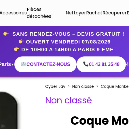
Pièces
Accessoires
Nettoyer
Rachat
Récuperer
détachées
SANS RENDEZ-VOUS – DEVIS GRATUIT !
OUVERT VENDREDI 07
/08/2026
DE 10H00 A 14H00 A PARIS 9 EME
Paris
4
CONTACTEZ-NOUS
01 42 81 35 48
▼
Cyber Jay
Non classé
Coque Monke
Non classé
Coque Mo