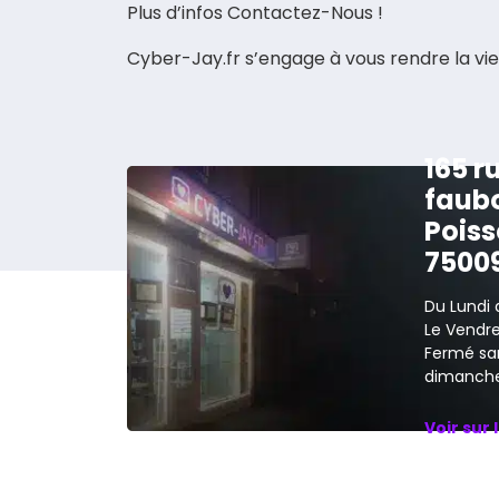
Plus d’infos Contactez-Nous !
Cyber-Jay.fr s’engage à vous rendre la vie
165 r
faub
Poiss
7500
Du Lundi 
Le Vendred
Fermé sa
dimanche
Voir sur 