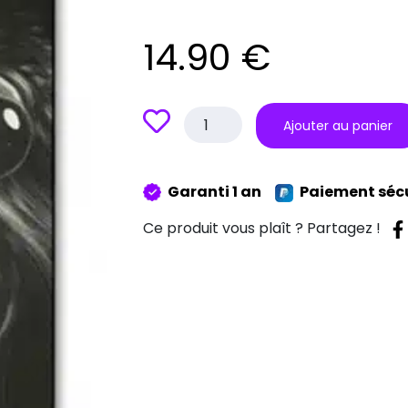
14.90
€
quantité
Ajouter au panier
de
Coque
Monkey
Garanti 1 an
Paiement séc
Smoke
Ce produit vous plaît ? Partagez !