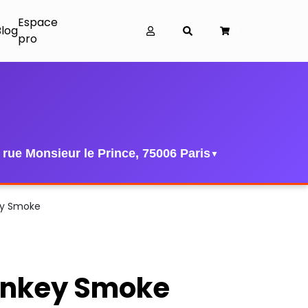
Espace
Blog
0
pro
 rue Monsieur le Prince, 75006 Paris
▼
y Smoke
nkey Smoke