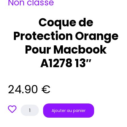
Non classé
Coque de
Protection Orange
Pour Macbook
A1278 13″
24.90
€
quantité
Ajouter au panier
de
Coque
de