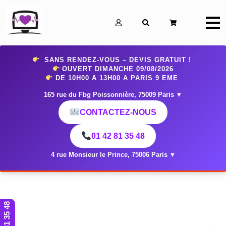
0
SANS RENDEZ-VOUS – DEVIS GRATUIT !
OUVERT DIMANCHE 09
/08/2026
DE 10H00 A 13H00 A PARIS 9 EME
165 rue du Fbg Poissonnière, 75009 Paris
▼
CONTACTEZ-NOUS
01 42 81 35 48
4 rue Monsieur le Prince, 75006 Paris
▼
01 42 81 35 48