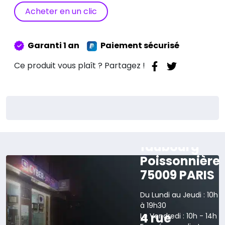
Protection
Acheter en un clic
Orange
Pour
Macbook
Garanti 1 an
Paiement sécurisé
A1278
13″
Ce produit vous plaît ? Partagez !
165 rue du
faubourg
Poissonnière
75009 PARIS
Du Lundi au Jeudi : 10h
à 19h30
4 rue
Le Vendredi : 10h - 14h