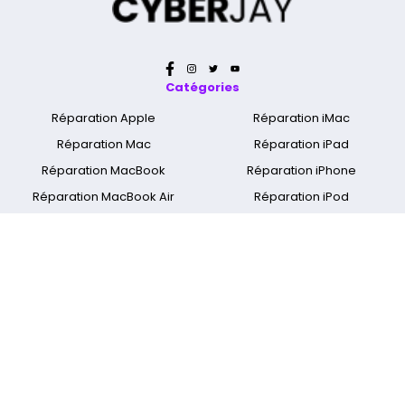
Catégories
Réparation Apple
Réparation iMac
Réparation Mac
Réparation iPad
Réparation MacBook
Réparation iPhone
Réparation MacBook Air
Réparation iPod
Réparation MacBook Pro
Nettoyage Apple & Mac
Réparation MacBook Retina
Réparation Apple Watch
A propos
Qui sommes nous ?
Mentions légales
Cyber Jay Blog
CGV
Nous contacter
FAQ
Informations livraison
Nos boutiques