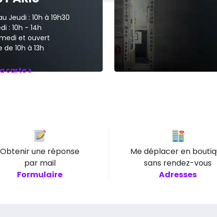
au Jeudi : 10h à 19h30
i : 10h - 14h
medi et ouvert
 de 10h à 13h
›
la carte
Obtenir une réponse
Me déplacer en bouti
par mail
sans rendez-vous
Formulaire
Adresses