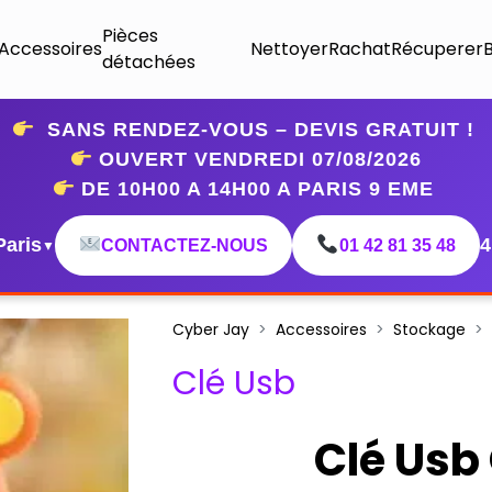
Pièces
Accessoires
Nettoyer
Rachat
Récuperer
détachées
SANS RENDEZ-VOUS – DEVIS GRATUIT !
OUVERT VENDREDI 07
/08/2026
DE 10H00 A 14H00 A PARIS 9 EME
Paris
4
CONTACTEZ-NOUS
01 42 81 35 48
▼
Cyber Jay
Accessoires
Stockage
Clé Usb
Clé Usb