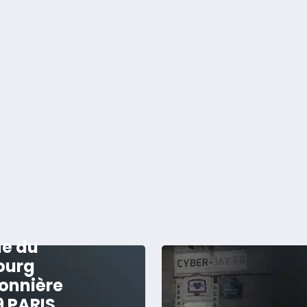
ue du
ourg
onnière
9 PARIS