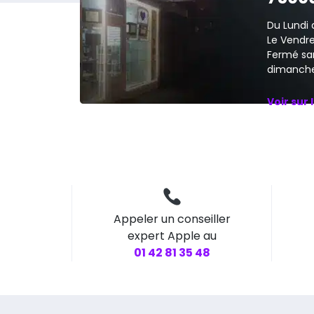
Du Lundi 
Le Vendred
Fermé sa
dimanche
Voir sur 
Appeler un conseiller
expert Apple au
01 42 81 35 48