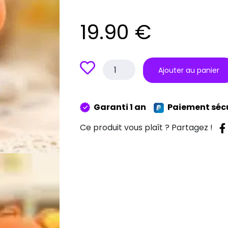
19.90
€
quantité
Ajouter au panier
de
Clé
Usb
Garanti 1 an
Paiement séc
Ours
16
Ce produit vous plaît ? Partagez !
Go