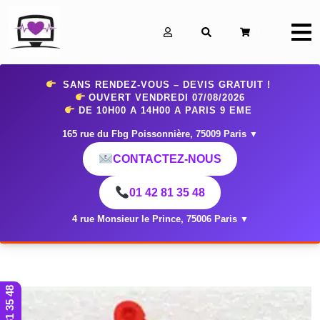
0
SANS RENDEZ-VOUS – DEVIS GRATUIT !
OUVERT VENDREDI 07
/08/2026
DE 10H00 A 14H00 A PARIS 9 EME
165 rue du Fbg Poissonnière, 75009 Paris
▼
CONTACTEZ-NOUS
01 42 81 35 48
4 rue Monsieur le Prince, 75006 Paris
▼
01 42 81 35 48