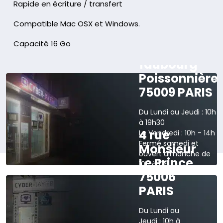
Rapide en écriture / transfert
Compatible Mac OSX et Windows.
Capacité 16 Go
165 rue du
faubourg
Poissonnière
75009 PARIS
Du Lundi au Jeudi : 10h
à 19h30
4 rue
Le Vendredi : 10h - 14h
Fermé samedi et
Monsieur
ouvert dimanche de
Le Prince
10h à 13h
75006
›
Voir sur la carte
PARIS
Du Lundi au
Jeudi : 10h à