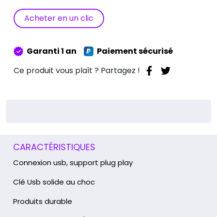
Usb
Oeil
Acheter en un clic
Vert
16
Go
Garanti 1 an
Paiement sécurisé
Ce produit vous plaît ? Partagez !
CARACTÉRISTIQUES
Connexion usb, support plug play
Clé Usb solide au choc
Produits durable