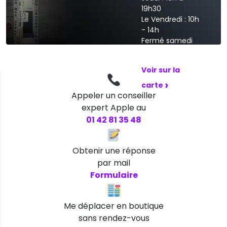
19h30
Le Vendredi : 10h
- 14h
Fermé samedi
et dimanche
Voir sur la
›
carte
Appeler un conseiller
expert Apple au
01 42 81 35 48
Obtenir une réponse
par mail
Formulaire
Me déplacer en boutique
sans rendez-vous