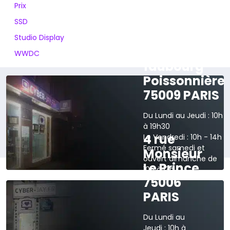
Prix
SSD
Studio Display
165 rue du
WWDC
faubourg
Poissonnière
75009 PARIS
Du Lundi au Jeudi : 10h
à 19h30
4 rue
Le Vendredi : 10h - 14h
Fermé samedi et
Monsieur
ouvert dimanche de
Le Prince
10h à 13h
75006
›
Voir sur la carte
PARIS
Du Lundi au
Jeudi : 10h à