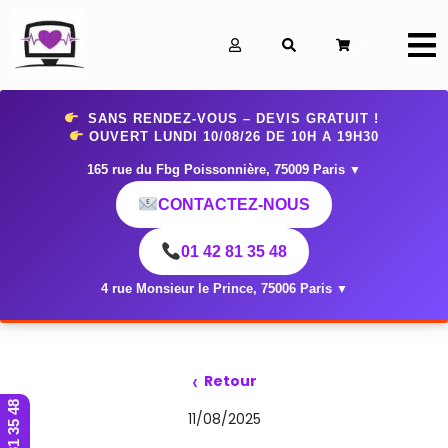
0
SANS RENDEZ-VOUS – DEVIS GRATUIT !
OUVERT LUNDI 10
/08/26 DE 10H A 19H30
165 rue du Fbg Poissonnière, 75009 Paris
▼
CONTACTEZ-NOUS
01 42 81 35 48
4 rue Monsieur le Prince, 75006 Paris
▼
‹
Retour
01 42 81 35 48
11/08/2025