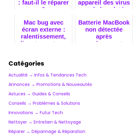
: faut-il le réparer
appareil des virus
?
et de la saleté
pour des
Mac bug avec
Batterie MacBook
performances
écran externe :
non détectée
optimales !
ralentissement,
après
clignotement, que
remplacement :
faire ?
nos solutions
Catégories
Actualité → Infos & Tendances Tech
Annonces → Promotions & Nouveautés
Astuces → Guides & Conseils
Conseils → Problèmes & Solutions
Innovations → Futur Tech
Nettoyer → Entretien & Nettoyage
Réparer → Dépannage & Réparation