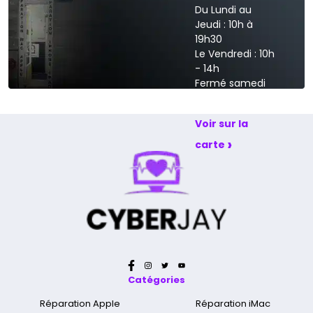
Du Lundi au
Jeudi : 10h à
19h30
Le Vendredi : 10h
- 14h
Fermé samedi
et dimanche
Voir sur la
›
carte
Catégories
Réparation Apple
Réparation iMac