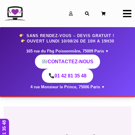
0
SANS RENDEZ-VOUS – DEVIS GRATUIT !
OUVERT LUNDI 10
/08/26 DE 10H A 19H30
165 rue du Fbg Poissonnière, 75009 Paris
▼
CONTACTEZ-NOUS
01 42 81 35 48
4 rue Monsieur le Prince, 75006 Paris
▼
01 42 81 35 48