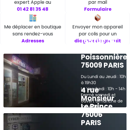
expert Apple au
par mail
01 42 81 35 48
Formulaire
Me déplacer en boutique
Envoyer mon appareil
sans rendez-vous
par colis pour un
165 rue du
Adresses
diagnostic gratuit
faubourg
Poissonnière
75009 PARIS
Du Lundi au Jeudi : 10h
à 19h30
4 rue
Le Vendredi : 10h - 14h
Fermé samedi et
Monsieur
ouvert dimanche de
Le Prince
10h à 13h
75006
›
Voir sur la carte
PARIS