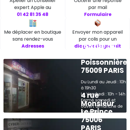
Apeller un conseiller
Obtenir une réponse
expert Apple au
par mail
01 42 81 35 48
Formulaire
Me déplacer en boutique
Envoyer mon appareil
sans rendez-vous
par colis pour un
165 rue du
Adresses
diagnostic gratuit
faubourg
Poissonnière
75009 PARIS
Du Lundi au Jeudi : 10h
à 19h30
4 rue
Le Vendredi : 10h - 14h
Fermé samedi et
Monsieur
ouvert dimanche de
Le Prince
10h à 13h
75006
›
Voir sur la carte
PARIS