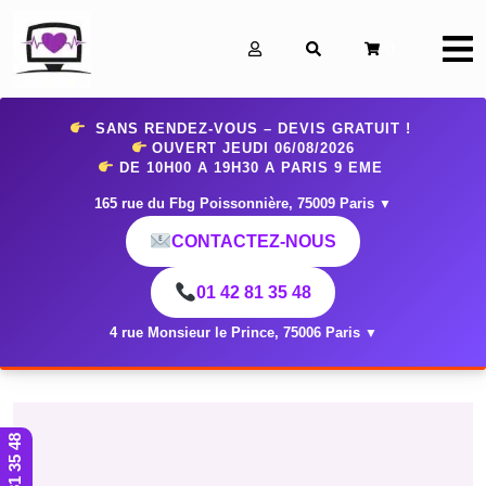
0
SANS RENDEZ-VOUS – DEVIS GRATUIT !
OUVERT JEUDI 06
/08/2026
DE 10H00 A 19H30 A PARIS 9 EME
165 rue du Fbg Poissonnière, 75009 Paris
▼
CONTACTEZ-NOUS
01 42 81 35 48
4 rue Monsieur le Prince, 75006 Paris
▼
01 42 81 35 48