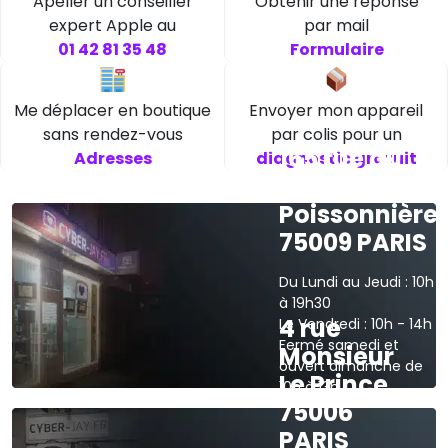
Apeller un conseiller
Obtenir une réponse
expert Apple au
par mail
01 42 81 35 48
Formulaire
Me déplacer en boutique
Envoyer mon appareil
sans rendez-vous
par colis pour un
165 rue du
Adresses
diagnostic gratuit
faubourg
Poissonnière
75009 PARIS
Du Lundi au Jeudi : 10h
à 19h30
4 rue
Le Vendredi : 10h - 14h
Fermé samedi et
Monsieur
ouvert dimanche de
Le Prince
10h à 13h
75006
›
Voir sur la carte
PARIS