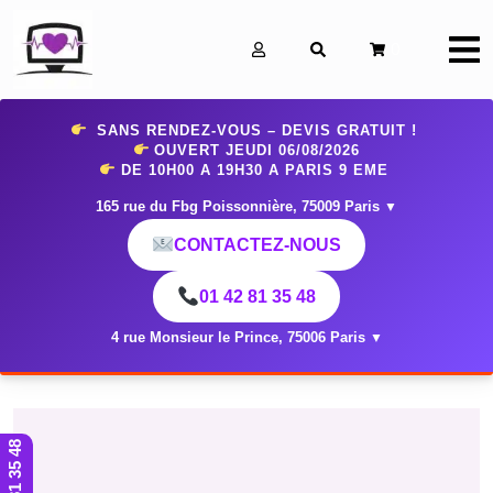
0
SANS RENDEZ-VOUS – DEVIS GRATUIT !
OUVERT JEUDI 06
/08/2026
DE 10H00 A 19H30 A PARIS 9 EME
165 rue du Fbg Poissonnière, 75009 Paris
▼
CONTACTEZ-NOUS
01 42 81 35 48
4 rue Monsieur le Prince, 75006 Paris
▼
01 42 81 35 48