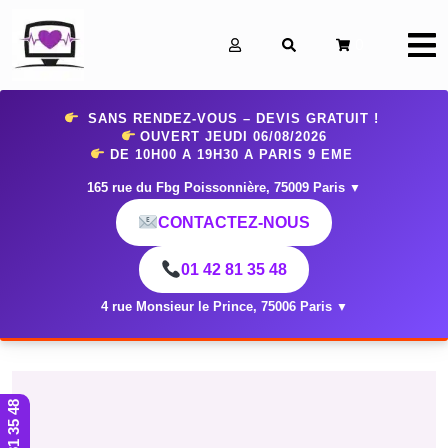
0
SANS RENDEZ-VOUS – DEVIS GRATUIT !
OUVERT JEUDI 06
/08/2026
DE 10H00 A 19H30 A PARIS 9 EME
165 rue du Fbg Poissonnière, 75009 Paris
▼
CONTACTEZ-NOUS
01 42 81 35 48
4 rue Monsieur le Prince, 75006 Paris
▼
01 42 81 35 48