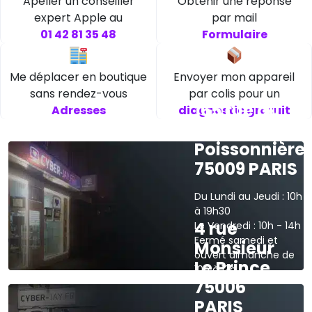
Apeller un conseiller
Obtenir une réponse
expert Apple au
par mail
01 42 81 35 48
Formulaire
Me déplacer en boutique
Envoyer mon appareil
sans rendez-vous
par colis pour un
165 rue du
Adresses
diagnostic gratuit
faubourg
Poissonnière
75009 PARIS
Du Lundi au Jeudi : 10h
à 19h30
4 rue
Le Vendredi : 10h - 14h
Fermé samedi et
Monsieur
ouvert dimanche de
Le Prince
10h à 13h
75006
›
Voir sur la carte
PARIS