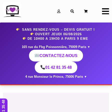
0
SANS RENDEZ-VOUS – DEVIS GRATUIT !
OUVERT JEUDI 06
/08/2026
DE 10H00 A 19H30 A PARIS 9 EME
165 rue du Fbg Poissonnière, 75009 Paris
▼
CONTACTEZ-NOUS
01 42 81 35 48
4 rue Monsieur le Prince, 75006 Paris
▼
01 42 81 35 48