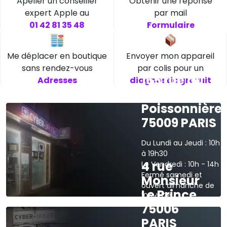
Apeller un conseiller
Obtenir une réponse
expert Apple au
par mail
01 42 81 35 48
Formulaire
Me déplacer en boutique
Envoyer mon appareil
sans rendez-vous
par colis pour un
165 rue du
Adresses
diagnostic gratuit
faubourg
Poissonnière
75009 PARIS
Du Lundi au Jeudi : 10h
à 19h30
4 rue
Le Vendredi : 10h - 14h
Fermé samedi et
Monsieur
ouvert dimanche de
Le Prince
10h à 13h
75006
›
Voir sur la carte
PARIS