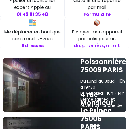
Apeller un conseiller
Obtenir une réponse
expert Apple au
par mail
01 42 81 35 48
Formulaire
Me déplacer en boutique
Envoyer mon appareil
sans rendez-vous
par colis pour un
165 rue du
Adresses
diagnostic gratuit
faubourg
Poissonnière
75009 PARIS
Du Lundi au Jeudi : 10h
à 19h30
4 rue
Le Vendredi : 10h - 14h
Fermé samedi et
Monsieur
ouvert dimanche de
Le Prince
10h à 13h
75006
›
Voir sur la carte
PARIS