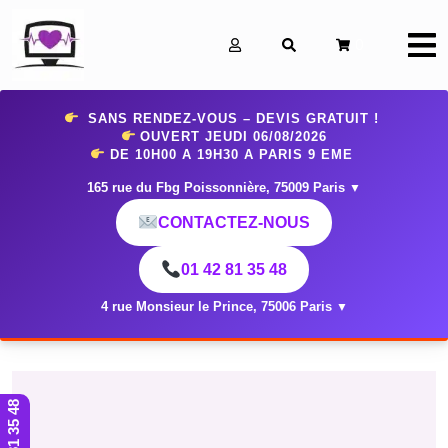
0
SANS RENDEZ-VOUS – DEVIS GRATUIT !
OUVERT JEUDI 06
/08/2026
DE 10H00 A 19H30 A PARIS 9 EME
165 rue du Fbg Poissonnière, 75009 Paris
▼
CONTACTEZ-NOUS
01 42 81 35 48
4 rue Monsieur le Prince, 75006 Paris
▼
01 42 81 35 48