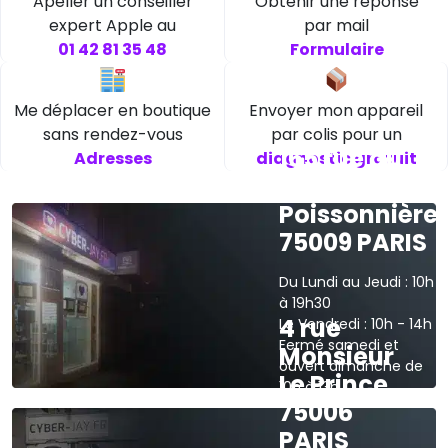
Apeller un conseiller
Obtenir une réponse
expert Apple au
par mail
01 42 81 35 48
Formulaire
Me déplacer en boutique
Envoyer mon appareil
sans rendez-vous
par colis pour un
165 rue du
Adresses
diagnostic gratuit
faubourg
Poissonnière
75009 PARIS
Du Lundi au Jeudi : 10h
à 19h30
4 rue
Le Vendredi : 10h - 14h
Fermé samedi et
Monsieur
ouvert dimanche de
Le Prince
10h à 13h
75006
›
Voir sur la carte
PARIS