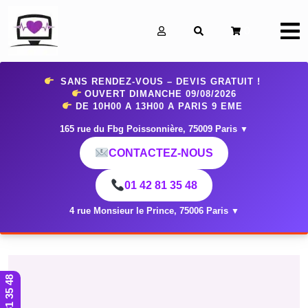
0
SANS RENDEZ-VOUS – DEVIS GRATUIT !
OUVERT DIMANCHE 09
/08/2026
DE 10H00 A 13H00 A PARIS 9 EME
165 rue du Fbg Poissonnière, 75009 Paris
▼
CONTACTEZ-NOUS
01 42 81 35 48
4 rue Monsieur le Prince, 75006 Paris
▼
01 42 81 35 48