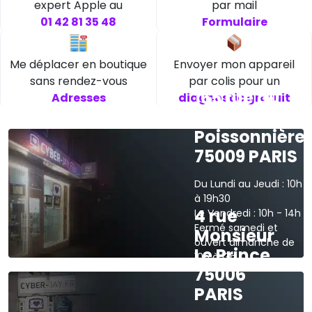
expert Apple au
par mail
01 42 81 35 48
Formulaire
Me déplacer en boutique
Envoyer mon appareil
sans rendez-vous
par colis pour un
165 rue du
Adresses
diagnostic gratuit
faubourg
Poissonnière
75009 PARIS
Du Lundi au Jeudi : 10h
à 19h30
4 rue
Le Vendredi : 10h - 14h
Fermé samedi et
Monsieur
ouvert dimanche de
Le Prince
10h à 13h
75006
›
Voir sur la carte
PARIS