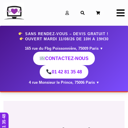
0
SANS RENDEZ-VOUS – DEVIS GRATUIT !
OUVERT MARDI 11
/08/26 DE 10H A 19H30
165 rue du Fbg Poissonnière, 75009 Paris
▼
CONTACTEZ-NOUS
01 42 81 35 48
4 rue Monsieur le Prince, 75006 Paris
▼
01 42 81 35 48