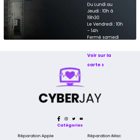
Du Lundi au
Jeudi : 10h à
19h30
Le Vendredi : 10h
- 14h
Fermé samedi
et dimanche
Voir sur la
›
carte
Catégories
Réparation Apple
Réparation iMac