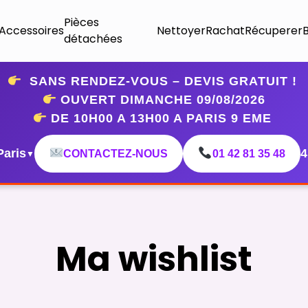
Pièces
Accessoires
Nettoyer
Rachat
Récuperer
détachées
SANS RENDEZ-VOUS – DEVIS GRATUIT !
OUVERT DIMANCHE 09
/08/2026
DE 10H00 A 13H00 A PARIS 9 EME
Paris
4
CONTACTEZ-NOUS
01 42 81 35 48
▼
Ma wishlist