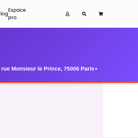
Espace
Blog
0
pro
 rue Monsieur le Prince, 75006 Paris
▼