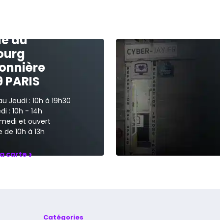
ue du
ourg
onnière
9 PARIS
au Jeudi : 10h à 19h30
i : 10h - 14h
medi et ouvert
 de 10h à 13h
›
la carte
Catégories