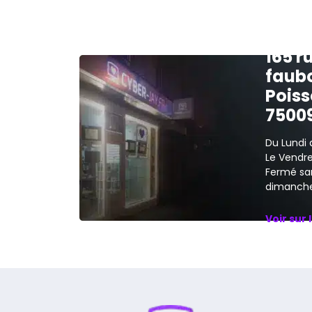
165 r
faub
Poiss
7500
Du Lundi 
Le Vendred
Fermé sa
dimanche
Voir sur 