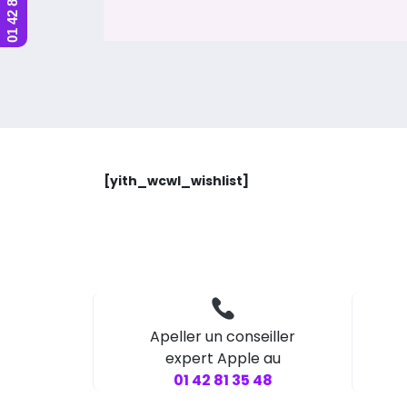
[yith_wcwl_wishlist]
Apeller un conseiller
expert Apple au
01 42 81 35 48