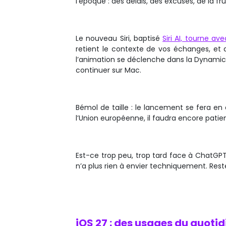
l’époque : des délais, des excuses, de la f
Le nouveau Siri, baptisé
Siri AI, tourne a
retient le contexte de vos échanges, et d
l’animation se déclenche dans la Dynamic 
continuer sur Mac.
Bémol de taille : le lancement se fera en
l’Union européenne, il faudra encore patie
Est-ce trop peu, trop tard face à ChatGPT 
n’a plus rien à envier techniquement. Reste
iOS 27 : des usages du quotid