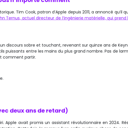
t pas n’importe comment
ique. Tim Cook, patron d’Apple depuis 2011, a annoncé qu’il qui
hn Ternus, actuel directeur de l’ingénierie matérielle, qui prend 
un discours sobre et touchant, revenant sur quinze ans de Keyn
utils puissants entre les mains du plus grand nombre. Pas de lar
it comment partir.
e.
avec deux ans de retard)
. Apple avait promis un assistant révolutionnaire en 2024. Rés