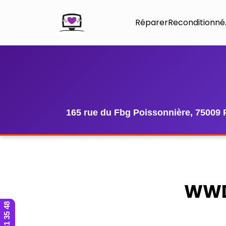
Réparer
Reconditionné
165 rue du Fbg Poissonnière, 75009 
WWDC
01 42 81 35 48