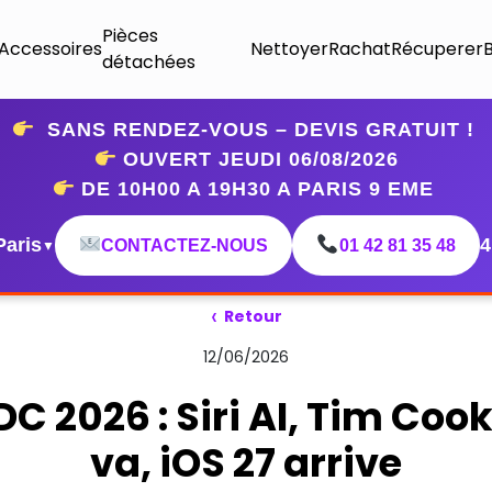
Pièces
Accessoires
Nettoyer
Rachat
Récuperer
détachées
SANS RENDEZ-VOUS – DEVIS GRATUIT !
OUVERT JEUDI 06
/08/2026
DE 10H00 A 19H30 A PARIS 9 EME
Paris
4
CONTACTEZ-NOUS
01 42 81 35 48
▼
‹
Retour
12/06/2026
 2026 : Siri AI, Tim Cook
va, iOS 27 arrive