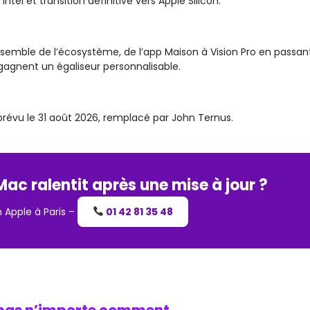
Intel et transition définitive vers Apple Silicon.
’ensemble de l’écosystème, de l’app Maison à Vision Pro en passan
 gagnent un égaliseur personnalisable.
prévu le 31 août 2026, remplacé par John Ternus.
ac ralentit après une mise à jour ?
 Apple à Paris –
01 42 81 35 48