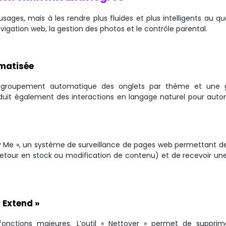
ages, mais à les rendre plus fluides et plus intelligents au quo
 navigation web, la gestion des photos et le contrôle parental.
omatisée
 regroupement automatique des onglets par thème et une 
oduit également des interactions en langage naturel pour auto
fy Me », un système de surveillance de pages web permettant de
retour en stock ou modification de contenu) et de recevoir une
« Extend »
 fonctions majeures. L’outil « Nettoyer » permet de supprim