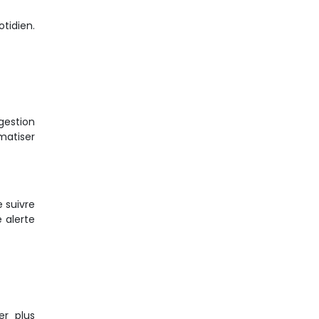
tidien.
gestion
matiser
 suivre
 alerte
er plus