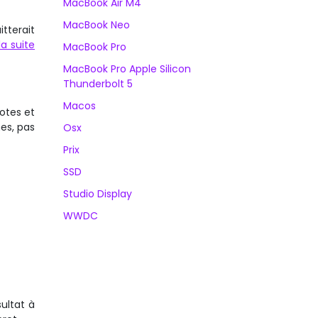
MacBook Air M4
MacBook Neo
tterait
la suite
MacBook Pro
MacBook Pro Apple Silicon
Thunderbolt 5
Macos
otes et
mes, pas
Osx
Prix
SSD
Studio Display
WWDC
ultat à