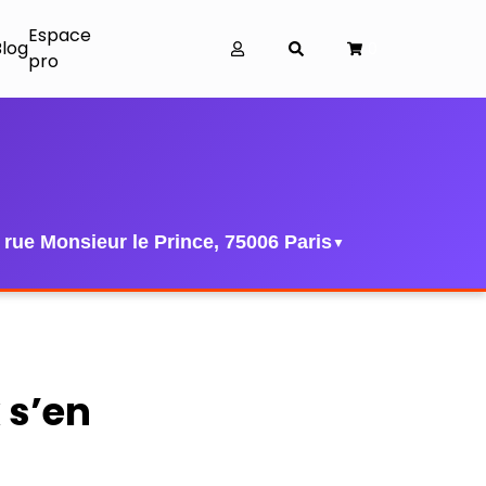
Espace
Blog
0
pro
 rue Monsieur le Prince, 75006 Paris
▼
 s’en