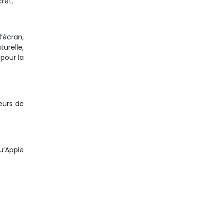
ret.
l’écran,
urelle,
pour la
eurs de
qu’Apple