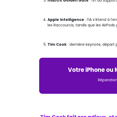
macOS
Golden Gate
: fin du support 
Apple
Intelligence
: l’IA s’étend à l
les Raccourcis, tandis que les AirPods
Tim
Cook
: dernière keynote, départ 
Votre iPhone ou M
Réparation