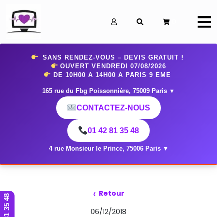
0
SANS RENDEZ-VOUS – DEVIS GRATUIT !
OUVERT VENDREDI 07
/08/2026
DE 10H00 A 14H00 A PARIS 9 EME
165 rue du Fbg Poissonnière, 75009 Paris
▼
CONTACTEZ-NOUS
01 42 81 35 48
4 rue Monsieur le Prince, 75006 Paris
▼
‹
Retour
01 42 81 35 48
06/12/2018