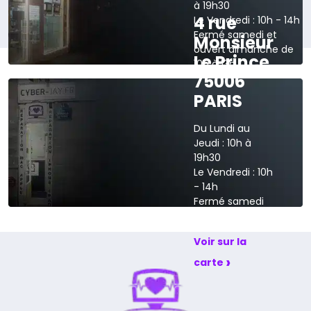
à 19h30
4 rue
Le Vendredi : 10h - 14h
Fermé samedi et
Monsieur
ouvert dimanche de
Le Prince
10h à 13h
75006
›
Voir sur la carte
PARIS
Du Lundi au
Jeudi : 10h à
19h30
Le Vendredi : 10h
- 14h
Fermé samedi
et dimanche
Voir sur la
›
carte