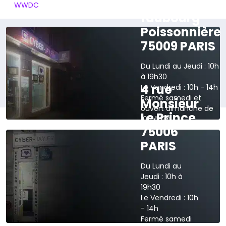
165 rue du
WWDC
faubourg
Poissonnière
75009 PARIS
Du Lundi au Jeudi : 10h
à 19h30
4 rue
Le Vendredi : 10h - 14h
Fermé samedi et
Monsieur
ouvert dimanche de
Le Prince
10h à 13h
75006
›
Voir sur la carte
PARIS
Du Lundi au
Jeudi : 10h à
19h30
Le Vendredi : 10h
- 14h
Fermé samedi