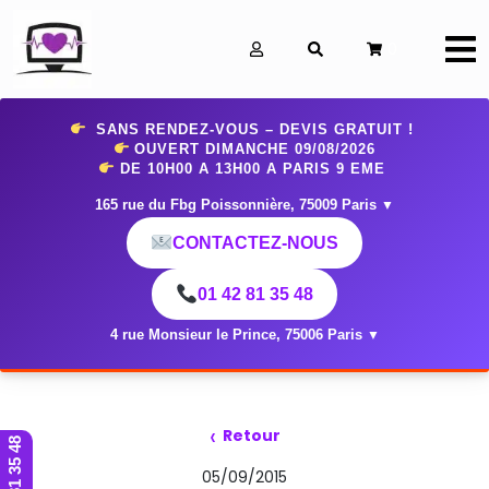
0
SANS RENDEZ-VOUS – DEVIS GRATUIT !
OUVERT DIMANCHE 09
/08/2026
DE 10H00 A 13H00 A PARIS 9 EME
165 rue du Fbg Poissonnière, 75009 Paris
▼
CONTACTEZ-NOUS
01 42 81 35 48
4 rue Monsieur le Prince, 75006 Paris
▼
‹
Retour
01 42 81 35 48
05/09/2015