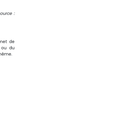
ource :
rmet de
s ou du
-même.