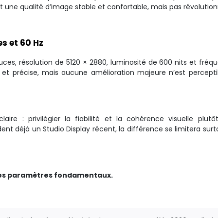
t une qualité d’image stable et confortable, mais pas révolution
es et 60 Hz
uces, résolution de 5120 × 2880, luminosité de 600 nits et fréq
tte et précise, mais aucune amélioration majeure n’est percepti
aire : privilégier la fiabilité et la cohérence visuelle plutô
nt déjà un Studio Display récent, la différence se limitera surt
 ses paramètres fondamentaux.