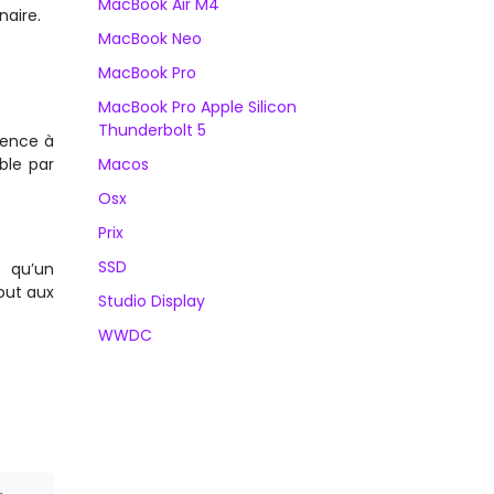
MacBook Air M4
naire.
MacBook Neo
MacBook Pro
MacBook Pro Apple Silicon
Thunderbolt 5
uence à
ble par
Macos
Osx
Prix
SSD
t qu’un
out aux
Studio Display
WWDC