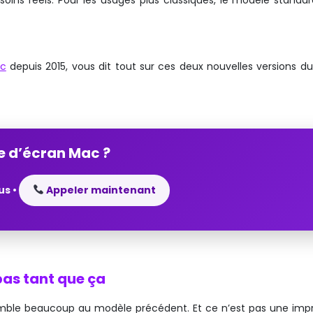
oins réels. Pour les usages plus classiques, le modèle standar
ac
depuis 2015, vous dit tout sur ces deux nouvelles versions du
e d’écran Mac ?
us •
Appeler maintenant
as tant que ça
ssemble beaucoup au modèle précédent. Et ce n’est pas une impr