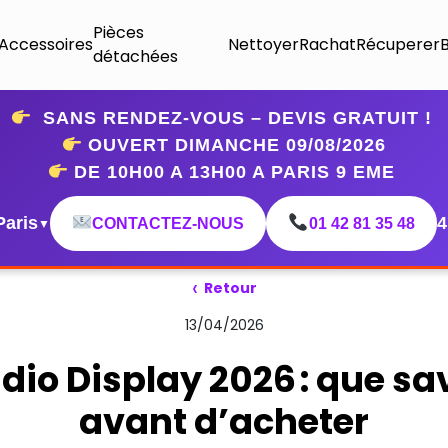
Pièces
Accessoires
Nettoyer
Rachat
Récuperer
détachées
SANS RENDEZ-VOUS – DEVIS GRATUIT !
OUVERT DIMANCHE 09
/08/2026
DE 10H00 A 13H00 A PARIS 9 EME
Paris
4
CONTACTEZ-NOUS
01 42 81 35 48
▼
‹
Retour
13/04/2026
dio Display 2026 : que sa
avant d’acheter