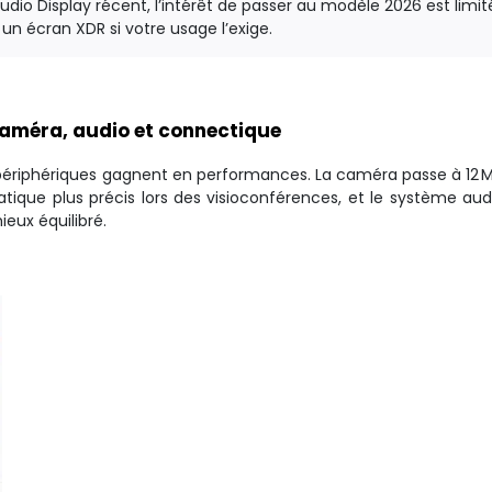
dio Display récent, l’intérêt de passer au modèle 2026 est limit
un écran XDR si votre usage l’exige.
 caméra, audio et connectique
tés périphériques gagnent en performances. La caméra passe à 12 
ique plus précis lors des visioconférences, et le système audi
ieux équilibré.