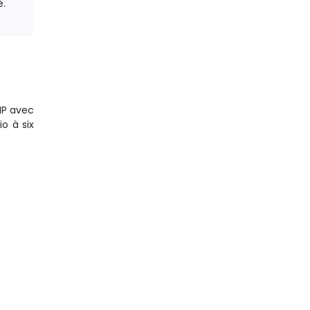
é.
MP avec
o à six