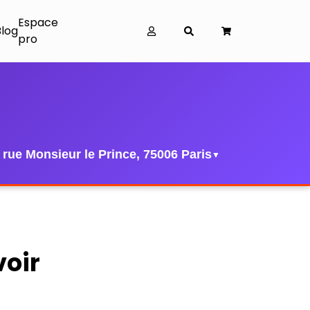
Espace
Blog
0
pro
 rue Monsieur le Prince, 75006 Paris
▼
voir