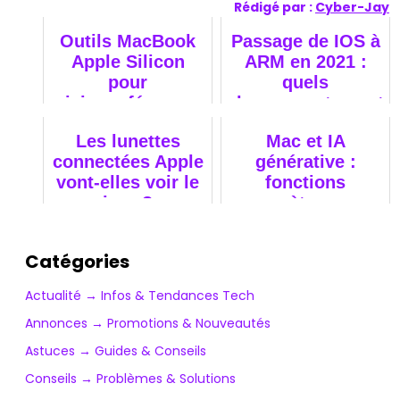
Rédigé par :
Cyber-Jay
Outils MacBook
Passage de IOS à
Apple Silicon
ARM en 2021 :
pour
quels
visioconférences
changements sont
à prévoir ?
Les lunettes
Mac et IA
connectées Apple
générative :
vont-elles voir le
fonctions
jour ?
concrètes pour
les créatifs
Catégories
Actualité → Infos & Tendances Tech
Annonces → Promotions & Nouveautés
Astuces → Guides & Conseils
Conseils → Problèmes & Solutions