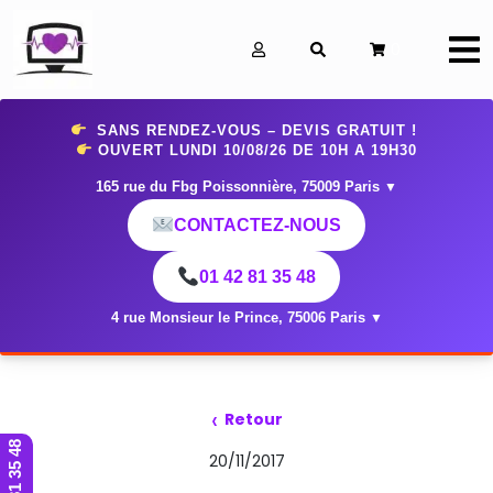
0
SANS RENDEZ-VOUS – DEVIS GRATUIT !
OUVERT LUNDI 10
/08/26 DE 10H A 19H30
165 rue du Fbg Poissonnière, 75009 Paris
▼
CONTACTEZ-NOUS
01 42 81 35 48
4 rue Monsieur le Prince, 75006 Paris
▼
‹
Retour
01 42 81 35 48
20/11/2017