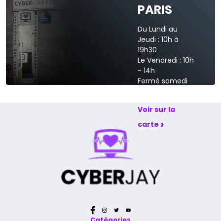
›
Voir sur la carte
PARIS
Du Lundi au
Jeudi : 10h à
19h30
Le Vendredi : 10h
- 14h
Fermé samedi
et dimanche
Voir sur la
›
carte
Catégories