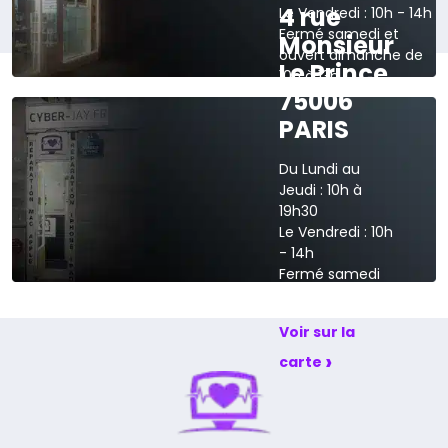
4 rue
Le Vendredi : 10h - 14h
Fermé samedi et
Monsieur
ouvert dimanche de
Le Prince
10h à 13h
75006
›
Voir sur la carte
PARIS
Du Lundi au
Jeudi : 10h à
19h30
Le Vendredi : 10h
- 14h
Fermé samedi
et dimanche
Voir sur la
›
carte