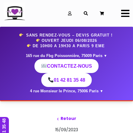
0
SANS RENDEZ-VOUS – DEVIS GRATUIT !
OUVERT JEUDI 06
/08/2026
DE 10H00 A 19H30 A PARIS 9 EME
165 rue du Fbg Poissonnière, 75009 Paris
▼
CONTACTEZ-NOUS
01 42 81 35 48
4 rue Monsieur le Prince, 75006 Paris
▼
‹
Retour
01 42 81 35 48
15/09/2023