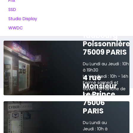
Prix
SSD
Studio Display
165 rue du
WWDC
faubourg
Poissonnière
75009 PARIS
Du Lundi au Jeudi : 10h
à 19h30
4 rue
Le Vendredi : 10h - 14h
Fermé samedi et
Monsieur
ouvert dimanche de
Le Prince
10h à 13h
75006
›
Voir sur la carte
PARIS
Du Lundi au
Jeudi : 10h à