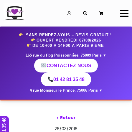
0
SANS RENDEZ-VOUS – DEVIS GRATUIT !
OUVERT VENDREDI 07
/08/2026
DE 10H00 A 14H00 A PARIS 9 EME
165 rue du Fbg Poissonnière, 75009 Paris
▼
CONTACTEZ-NOUS
01 42 81 35 48
4 rue Monsieur le Prince, 75006 Paris
▼
‹
Retour
01 42 81 35 48
28/03/2018