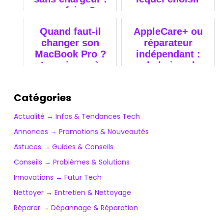
que faire ?
pour un
professionnel ?
Quand faut-il
AppleCare+ ou
changer son
réparateur
MacBook Pro ?
indépendant :
Les signes à
quel choix selon
surveiller.
votre Mac ?
Catégories
Actualité → Infos & Tendances Tech
Annonces → Promotions & Nouveautés
Astuces → Guides & Conseils
Conseils → Problèmes & Solutions
Innovations → Futur Tech
Nettoyer → Entretien & Nettoyage
Réparer → Dépannage & Réparation