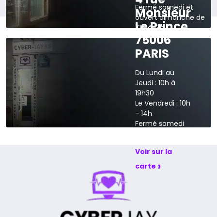
Fermé samedi et
Monsieur
ouvert dimanche de
Le Prince
10h à 13h
75006
›
Voir sur la carte
PARIS
Du Lundi au
Jeudi : 10h à
19h30
Le Vendredi : 10h
- 14h
Fermé samedi
et dimanche
Voir sur la
›
carte