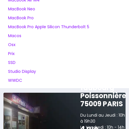
MacBook Neo
MacBook Pro
MacBook Pro Apple Silicon Thunderbolt 5
Macos
Osx
Prix
SSD
Studio Display
165 rue du
WWDC
faubourg
Poissonnière
75009 PARIS
Du Lundi au Jeudi : 10h
à 19h30
4 rue
Le Vendredi : 10h - 14h