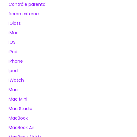
Contrôle parental
écran externe
iGlass
iMac
iOS
iPad
iPhone
Ipod
iWatch
Mac
Mac Mini
Mac Studio
MacBook
MacBook Air
MacBook Air M4