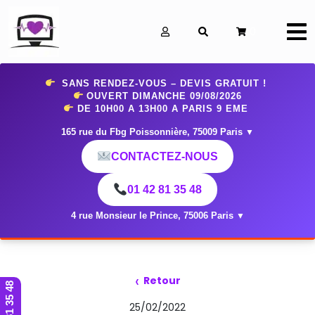
0
SANS RENDEZ-VOUS – DEVIS GRATUIT !
OUVERT DIMANCHE 09
/08/2026
DE 10H00 A 13H00 A PARIS 9 EME
165 rue du Fbg Poissonnière, 75009 Paris
▼
CONTACTEZ-NOUS
01 42 81 35 48
4 rue Monsieur le Prince, 75006 Paris
▼
‹
Retour
01 42 81 35 48
25/02/2022