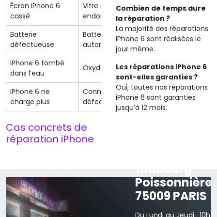
Écran iPhone 6
Vitre et LCD
Remplacemen
Combien de temps dure
cassé
endommagés
complet
la réparation ?
La majorité des réparations
Batterie
Batterie usée ou
iPhone 6 sont réalisées le
Remplacemen
défectueuse
autonomie réduite
jour même.
iPhone 6 tombé
Désoxydation 
Les réparations iPhone 6
Oxydation interne
dans l’eau
carte mère
sont-elles garanties ?
Oui, toutes nos réparations
iPhone 6 ne
Connecteur Lightning
Remplacemen
iPhone 6 sont garanties
charge plus
défectueux
de charge
jusqu’à 12 mois.
Cas concrets de
réparation iPhone
165 rue du
faubourg
Poissonnière
75009 PARIS
Du Lundi au Jeudi : 10h