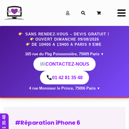
0
SANS RENDEZ-VOUS – DEVIS GRATUIT !
OUVERT DIMANCHE 09
/08/2026
DE 10H00 A 13H00 A PARIS 9 EME
165 rue du Fbg Poissonnière, 75009 Paris
▼
CONTACTEZ-NOUS
01 42 81 35 48
4 rue Monsieur le Prince, 75006 Paris
▼
01 42 81 35 48
#Réparation iPhone 6