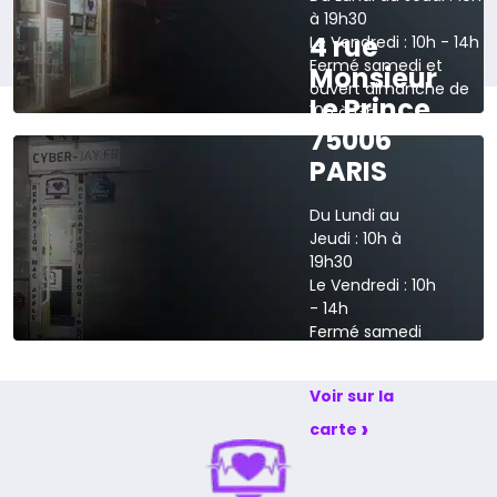
à 19h30
4 rue
Le Vendredi : 10h - 14h
Fermé samedi et
Monsieur
ouvert dimanche de
Le Prince
10h à 13h
75006
›
Voir sur la carte
PARIS
Du Lundi au
Jeudi : 10h à
19h30
Le Vendredi : 10h
- 14h
Fermé samedi
et dimanche
Voir sur la
›
carte