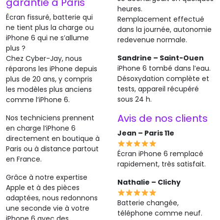
garantie à Paris
heures.
Écran fissuré, batterie qui
Remplacement effectué
ne tient plus la charge ou
dans la journée, autonomie
iPhone 6 qui ne s’allume
redevenue normale.
plus ?
Sandrine – Saint-Ouen
Chez Cyber-Jay, nous
iPhone 6 tombé dans l’eau.
réparons les iPhone depuis
Désoxydation complète et
plus de 20 ans, y compris
tests, appareil récupéré
les modèles plus anciens
sous 24 h.
comme l’iPhone 6.
Avis de nos clients
Nos techniciens prennent
en charge l’iPhone 6
Jean – Paris 11e
directement en boutique à
Paris ou à distance partout
Écran iPhone 6 remplacé
en France.
rapidement, très satisfait.
Grâce à notre expertise
Nathalie – Clichy
Apple et à des pièces
adaptées, nous redonnons
Batterie changée,
une seconde vie à votre
téléphone comme neuf.
iPhone 6 avec des