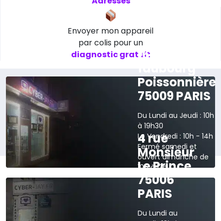
Adresses
Envoyer mon appareil
par colis pour un
165 rue du
diagnostic gratuit
faubourg
Poissonnière
75009 PARIS
Du Lundi au Jeudi : 10h
à 19h30
4 rue
Le Vendredi : 10h - 14h
Fermé samedi et
Monsieur
ouvert dimanche de
Le Prince
10h à 13h
75006
›
Voir sur la carte
PARIS
Du Lundi au