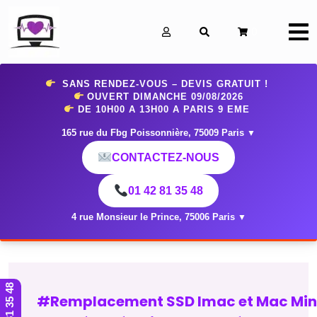
0
SANS RENDEZ-VOUS – DEVIS GRATUIT !
OUVERT DIMANCHE 09
/08/2026
DE 10H00 A 13H00 A PARIS 9 EME
165 rue du Fbg Poissonnière, 75009 Paris
▼
CONTACTEZ-NOUS
01 42 81 35 48
4 rue Monsieur le Prince, 75006 Paris
▼
01 42 81 35 48
#Remplacement SSD Imac et Mac Min