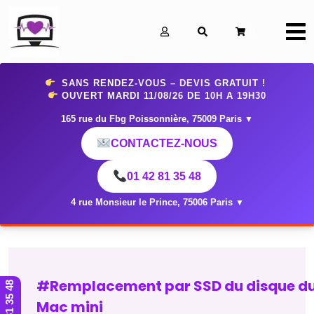
0
SANS RENDEZ-VOUS – DEVIS GRATUIT !
OUVERT MARDI 11
/08/26 DE 10H A 19H30
165 rue du Fbg Poissonnière, 75009 Paris
▼
CONTACTEZ-NOUS
01 42 81 35 48
4 rue Monsieur le Prince, 75006 Paris
▼
#Remplacement par SSD du disque d
01 42 81 35 48
Mac mini