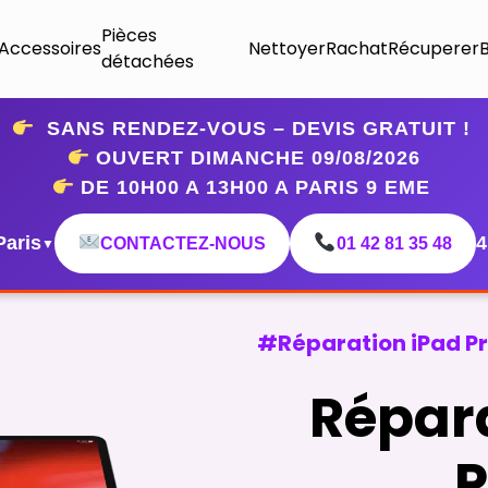
Pièces
Accessoires
Nettoyer
Rachat
Récuperer
détachées
SANS RENDEZ-VOUS – DEVIS GRATUIT !
OUVERT DIMANCHE 09
/08/2026
DE 10H00 A 13H00 A PARIS 9 EME
Paris
4
CONTACTEZ-NOUS
01 42 81 35 48
▼
#Réparation iPad Pr
Répara
P