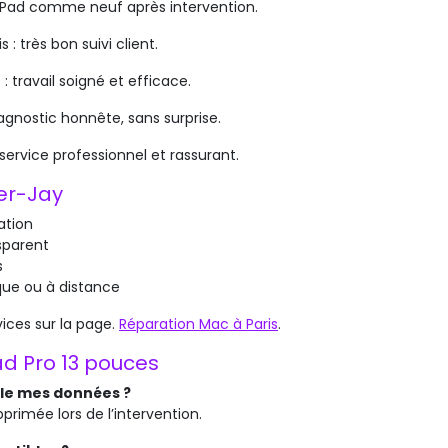
 : iPad comme neuf après intervention.
 : très bon suivi client.
: travail soigné et efficace.
iagnostic honnête, sans surprise.
 service professionnel et rassurant.
ber-Jay
ation
sparent
s
que ou à distance
ices sur la page.
Réparation Mac à Paris
.
ad Pro 13 pouces
lle mes données ?
rimée lors de l’intervention.