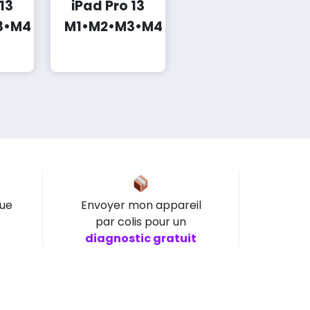
13
iPad Pro 13
3•M4
M1•M2•M3•M4
que
Envoyer mon appareil
par colis pour un
diagnostic gratuit