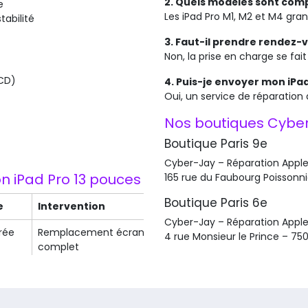
2. Quels modèles sont comp
e
Les iPad Pro M1, M2 et M4 gran
abilité
3. Faut-il prendre rendez-
Non, la prise en charge se fai
CD)
4. Puis-je envoyer mon iPad 
Oui, un service de réparation 
Nos boutiques Cybe
Boutique Paris 9e
Cyber-Jay – Réparation Appl
on iPad Pro 13 pouces
165 rue du Faubourg Poissonni
Boutique Paris 6e
e
Intervention
Délai moyen
Cyber-Jay – Réparation Appl
rée
Remplacement écran
1 à 2 h
4 rue Monsieur le Prince – 750
complet