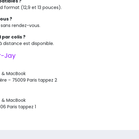
atibles ?
d format (12,9 et 13 pouces).
vous ?
t sans rendez-vous.
par colis ?
à distance est disponible.
r-Jay
e & MacBook
ère – 75009 Paris tappez 2
e & MacBook
06 Paris tappez 1