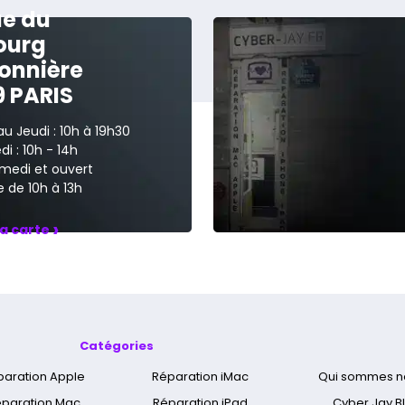
ue du
ourg
onnière
9 PARIS
au Jeudi : 10h à 19h30
i : 10h - 14h
medi et ouvert
 de 10h à 13h
›
la carte
Catégories
paration Apple
Réparation iMac
Qui sommes n
paration Mac
Réparation iPad
Cyber Jay B