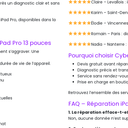
Claire – Levallois
ès un diagnostic clair et sans
Karim – Saint-Denis
Pad Pro, disponibles dans la
Élodie – Vincennes 
Romain – Paris : d
iPad Pro 13 pouces
Nadia – Nanterre :
ent s’aggraver. Une
Pourquoi choisir Cy
durée de vie de l’appareil.
Devis gratuit avant répar
Diagnostic précis et tran
ctueux
Service sans rendez-vou
nu
Prise en charge en bouti
Retrouvez l’ensemble des serv
uelles
FAQ – Réparation iP
1. La réparation efface-t-e
Non, aucune donnée n’est supp
mat