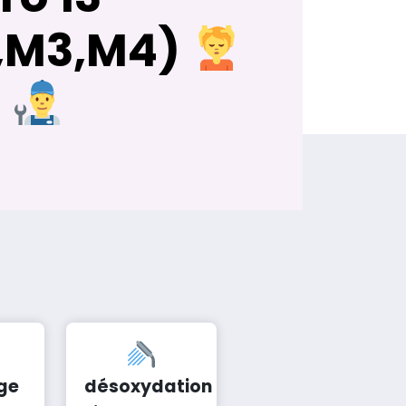
,M3,M4)
ge
désoxydation