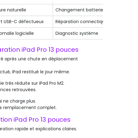
ure naturelle
Changement batterie
1 h
rt USB-C défectueux
Réparation connectique
1 à 2 h
omalie logicielle
Diagnostic système
24 à 4
ration iPad Pro 13 pouces
uré après une chute en déplacement
ué, iPad restitué le jour même.
e très réduite sur iPad Pro M2.
nces retrouvées.
ui ne charge plus.
ns remplacement complet.
ation iPad Pro 13 pouces
aration rapide et explications claires.