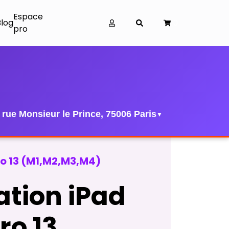
Espace
Blog
0
pro
 rue Monsieur le Prince, 75006 Paris
▼
o 13 (M1,M2,M3,M4)
tion iPad
ro 13