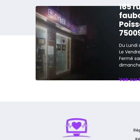
165 r
faub
Poiss
7500
Du Lundi 
Le Vendred
Fermé sa
dimanche
Voir sur 
Ré
Ré