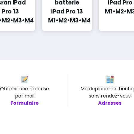
cran iPad
batterie
iPad Pro 
Pro 13
iPad Pro 13
M1•M2•M
•M2•M3•M4
M1•M2•M3•M4
Obtenir une réponse
Me déplacer en bouti
par mail
sans rendez-vous
Formulaire
Adresses