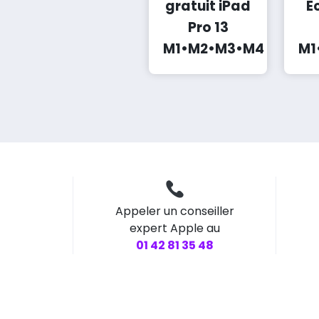
gratuit iPad
E
Pro 13
M1•M2•M3•M4
M1
Appeler un conseiller
expert Apple au
01 42 81 35 48