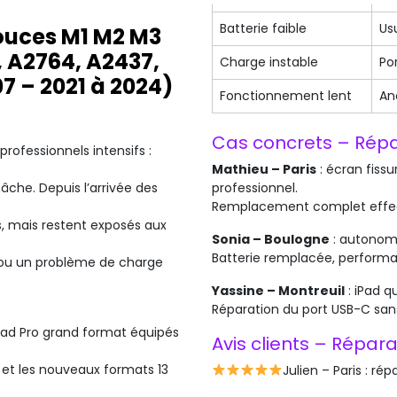
Batterie faible
Us
pouces M1 M2 M3
, A2764, A2437,
Charge instable
Po
7 – 2021 à 2024)
Fonctionnement lent
An
Cas concrets – Répa
rofessionnels intensifs :
Mathieu – Paris
: écran fiss
professionnel.
che. Depuis l’arrivée des
Remplacement complet effect
, mais restent exposés aux
Sonia – Boulogne
: autonomi
Batterie remplacée, performa
e ou un problème de charge
Yassine – Montreuil
: iPad q
Réparation du port USB-C sa
Pad Pro grand format équipés
Avis clients – Répar
 et les nouveaux formats 13
Julien – Paris : rép