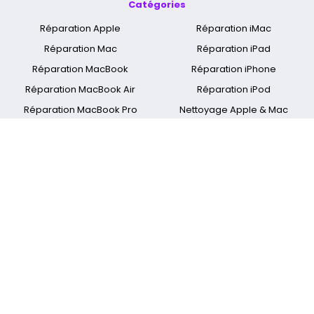
Catégories
Réparation Apple
Réparation iMac
Réparation Mac
Réparation iPad
Réparation MacBook
Réparation iPhone
Réparation MacBook Air
Réparation iPod
Réparation MacBook Pro
Nettoyage Apple & Mac
Réparation MacBook Retina
Réparation Apple Watch
A propos
Qui sommes nous ?
Mentions légales
Cyber Jay Blog
CGV
Nous contacter
FAQ
Informations livraison
Nos boutiques
Spécialiste réparation Mac
Réparation Ecran Apple
Réparer MacBook Touch-Bar
Réparation Mac Paris