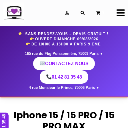
0
SANS RENDEZ-VOUS – DEVIS GRATUIT !
OUVERT DIMANCHE 09
/08/2026
DE 10H00 A 13H00 A PARIS 9 EME
165 rue du Fbg Poissonnière, 75009 Paris
▼
CONTACTEZ-NOUS
01 42 81 35 48
4 rue Monsieur le Prince, 75006 Paris
▼
Iphone 15 / 15 PRO / 15
01 42 81 35 48
PRO MAX