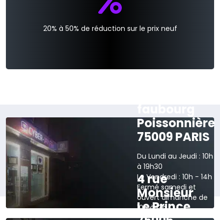
20% à 50% de réduction sur le prix neuf
165 rue du
faubourg
Poissonnière
75009 PARIS
Du Lundi au Jeudi : 10h
à 19h30
4 rue
Le Vendredi : 10h - 14h
Fermé samedi et
Monsieur
ouvert dimanche de
Le Prince
10h à 13h