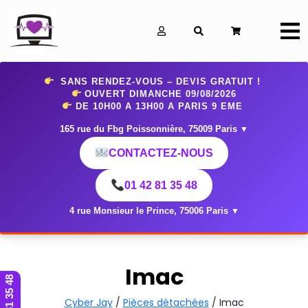
0
SANS RENDEZ-VOUS – DEVIS GRATUIT !
OUVERT DIMANCHE 09
/08/2026
DE 10H00 A 13H00 A PARIS 9 EME
165 rue du Fbg Poissonnière, 75009 Paris
▼
CONTACTEZ-NOUS
01 42 81 35 48
4 rue Monsieur le Prince, 75006 Paris
▼
Imac
01 42 81 35 48
Cyber Jay
/
Pièces détachées
/ Imac