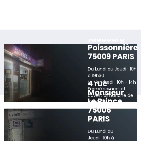
165 rue du
faubourg
Poissonnière
75009 PARIS
Du Lundi au Jeudi : 10h
à 19h30
4 rue
Le Vendredi : 10h - 14h
Fermé samedi et
Monsieur
ouvert dimanche de
Le Prince
10h à 13h
75006
›
Voir sur la carte
PARIS
Du Lundi au
Jeudi : 10h à