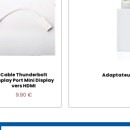
Cable Thunderbolt
Adaptateur
splay Port Mini Display
vers HDMI
9.90
€