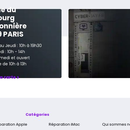
ue du
ourg
onnière
9 PARIS
au Jeudi : 10h à 19h30
i : 10h - 14h
medi et ouvert
 de 10h à 13h
›
la carte
Catégories
paration Apple
Réparation iMac
Qui sommes n