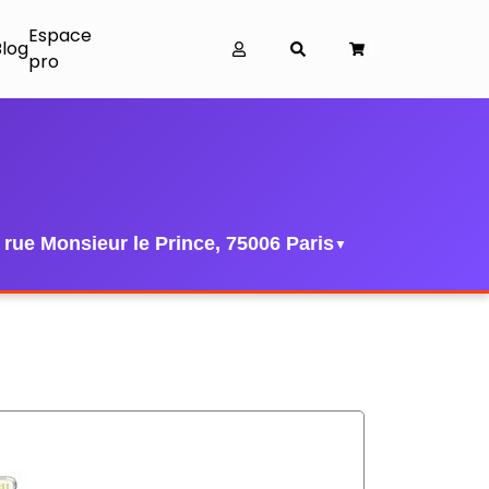
Espace
Blog
0
pro
 rue Monsieur le Prince, 75006 Paris
▼