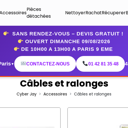
Pièces
Accessoires
Nettoyer
Rachat
Récuperer
détachées
SANS RENDEZ-VOUS – DEVIS GRATUIT !
OUVERT DIMANCHE 09
/08/2026
DE 10H00 A 13H00 A PARIS 9 EME
Paris
4
CONTACTEZ-NOUS
01 42 81 35 48
▼
Câbles et ralonges
Cyber Jay
Accessoires
Câbles et ralonges