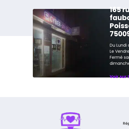
165 r
faub
Poiss
7500
Du Lundi 
Le Vendred
Fermé sa
dimanche
Voir sur 
Ré