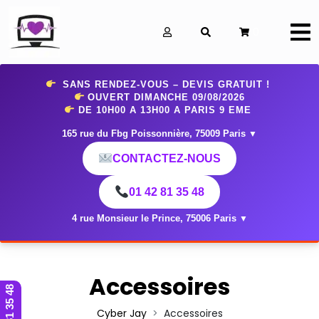
0
SANS RENDEZ-VOUS – DEVIS GRATUIT !
OUVERT DIMANCHE 09
/08/2026
DE 10H00 A 13H00 A PARIS 9 EME
165 rue du Fbg Poissonnière, 75009 Paris
▼
CONTACTEZ-NOUS
01 42 81 35 48
4 rue Monsieur le Prince, 75006 Paris
▼
Accessoires
01 42 81 35 48
Cyber Jay
Accessoires