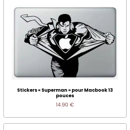
Stickers « Superman » pour Macbook 13
pouces
14.90
€