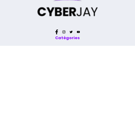
Catégories
Réparation Apple
Réparation iMac
Réparation Mac
Réparation iPad
Réparation MacBook
Réparation iPhone
Réparation MacBook Air
Réparation iPod
Réparation MacBook Pro
Nettoyage Apple & Mac
Réparation MacBook Retina
Réparation Apple Watch
A propos
Qui sommes nous ?
Mentions légales
Cyber Jay Blog
CGV
Nous contacter
FAQ