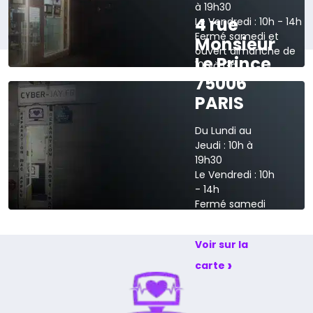
à 19h30
4 rue
Le Vendredi : 10h - 14h
Fermé samedi et
Monsieur
ouvert dimanche de
Le Prince
10h à 13h
75006
›
Voir sur la carte
PARIS
Du Lundi au
Jeudi : 10h à
19h30
Le Vendredi : 10h
- 14h
Fermé samedi
et dimanche
Voir sur la
›
carte