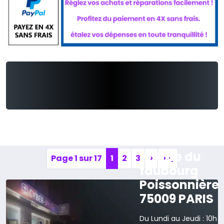
165 rue du
Page 1 sur 17
1
2
3
>
>>|
faubourg
Poissonnière
75009 PARIS
Du Lundi au Jeudi : 10h