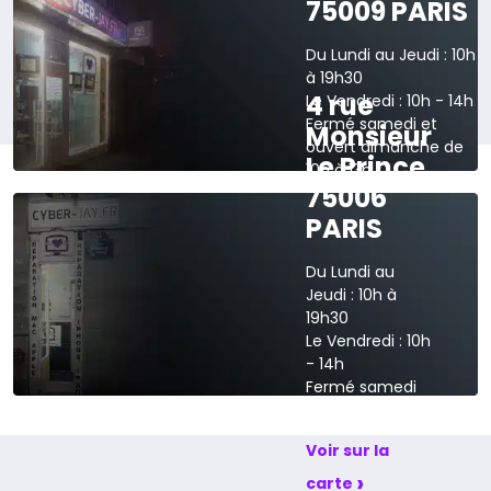
75009 PARIS
Du Lundi au Jeudi : 10h
à 19h30
4 rue
Le Vendredi : 10h - 14h
Fermé samedi et
Monsieur
ouvert dimanche de
Le Prince
10h à 13h
75006
›
Voir sur la carte
PARIS
Du Lundi au
Jeudi : 10h à
19h30
Le Vendredi : 10h
- 14h
Fermé samedi
et dimanche
Voir sur la
›
carte