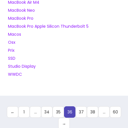
MacBook Air M4
MacBook Neo
MacBook Pro
MacBook Pro Apple Silicon Thunderbolt 5
Macos
Osx
Prix
SSD
Studio Display
WWDC
Pagination
des
←
1
…
34
35
36
37
38
…
60
publications
→