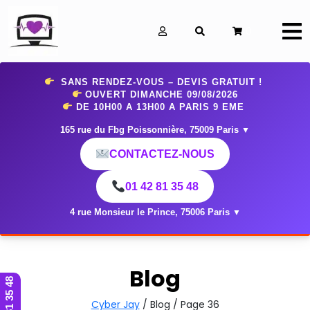
0
SANS RENDEZ-VOUS – DEVIS GRATUIT !
OUVERT DIMANCHE 09
/08/2026
DE 10H00 A 13H00 A PARIS 9 EME
165 rue du Fbg Poissonnière, 75009 Paris
▼
CONTACTEZ-NOUS
01 42 81 35 48
4 rue Monsieur le Prince, 75006 Paris
▼
Blog
01 42 81 35 48
Cyber Jay
/ Blog / Page 36